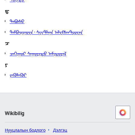
ᠳ
ᠳᠠᠪᠤᠰᠤ
ᠳᠠᠮᠪᠠᠢᠢᠨᠣᠸᠠ᠂ ᠰᠸᠧᠲ᠋ᠯᠠᠨᠠ ᠠᠯᠧᠻᠰᠠᠨ᠍ᠲᠷᠣᠸᠨᠠ
ᠴ
ᠴᠠᠬᠢᠭᠤᠷ ᠰᠠᠭᠤᠷᠢᠲᠤ ᠠᠮᠢᠳᠤᠷᠠᠯ
ᠶ
ᠶᠡᠭᠦᠯᠡᠭᠦᠷ
Wikibilig
Нууцлалын бодлого
Дэлгэц