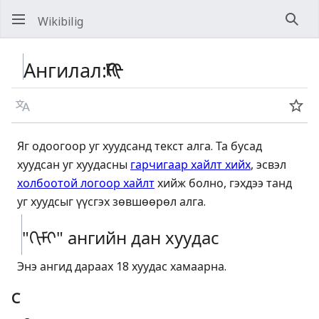
Wikibilig
Хай
Ангилал
:
ᠬᠢᠮᠢ
Хэл
Хян
Яг одоогоор уг хуудсанд текст алга. Та бусад
хуудсан уг хуудасны
гарчигаар хайлт хийх
, эсвэл
холбоотой логоор хайлт
хийж болно, гэхдээ танд
уг хуудсыг үүсгэх зөвшөөрөл алга.
"ᠬᠢᠮᠢ" ангийн дан хуудас
Энэ ангид дараах 18 хуудас хамаарна.
C