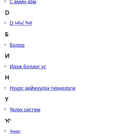
C амин дэм
D
D ᠠᠮᠢᠨ ᠳᠡᠮ
Б
Болор
И
Идэж болдог ус
Н
Нүүрс хийжүүлэх технологи
Ү
Үелэх систем
ᠢ
ᠢᠣᠳ᠋