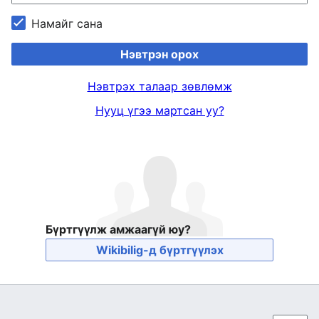
Намайг сана
Нэвтрэн орох
Нэвтрэх талаар зөвлөмж
Нууц үгээ мартсан уу?
Бүртгүүлж амжаагүй юу?
Wikibilig-д бүртгүүлэх