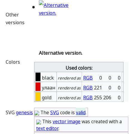
Other
versions
Alternative version.
Colors
Used colors:
black
RGB
0 
0 
0
rendered as
улаан
RGB
 221 
0 
0
rendered as
gold
RGB
 255 206 
0
rendered as
SVG
genesis
The
SVG
code is
valid
.
This
vector image
was created with a
text editor
.