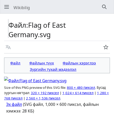
Wikibilig
Хай
Файл:Flag of East
Germany.svg
Хэл
Хян
Файл
Файлын түүх
Файлын хэрэглээ
Зургийн тухай мэдээлэл
Size of this PNG preview of this SVG file:
800 × 480 пиксел
.
Бусад
зургын нягтрал:
320 × 192 пиксел
|
1,024 × 614 пиксел
|
1,280 ×
768 пиксел
|
2,560 × 1,536 пиксел
.
Эх файл
(SVG файл, 1,000 × 600 пиксэл, файлын
хэмжээ: 28 КБ)