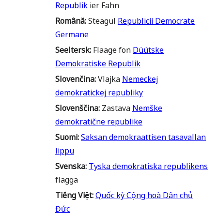
Republik
ier Fahn
Română
:
Steagul
Republicii Democrate
Germane
Seeltersk
:
Flaage fon
Düütske
Demokratiske Republik
Slovenčina
:
Vlajka
Nemeckej
demokratickej republiky
Slovenščina
:
Zastava
Nemške
demokratične republike
Suomi
:
Saksan demokraattisen tasavallan
lippu
Svenska
:
Tyska demokratiska republikens
flagga
Tiếng Việt
:
Quốc kỳ Cộng hoà Dân chủ
Đức