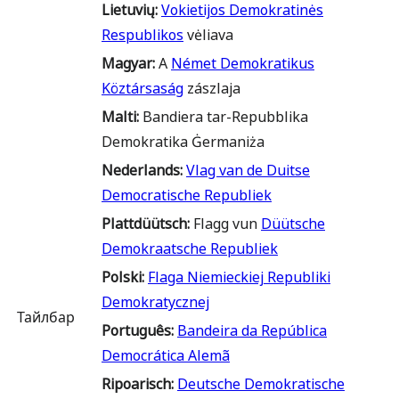
Lietuvių
:
Vokietijos Demokratinės
Respublikos
vėliava
Magyar
:
A
Német Demokratikus
Köztársaság
zászlaja
Malti
:
Bandiera tar-Repubblika
Demokratika Ġermaniża
Nederlands
:
Vlag van de Duitse
Democratische Republiek
Plattdüütsch
:
Flagg vun
Düütsche
Demokraatsche Republiek
Polski
:
Flaga Niemieckiej Republiki
Demokratycznej
Тайлбар
Português
:
Bandeira da República
Democrática Alemã
Ripoarisch
:
Deutsche Demokratische