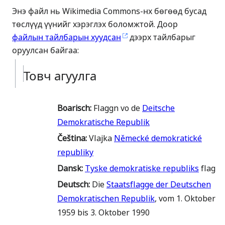
Энэ файл нь Wikimedia Commons-нх бөгөөд бусад
төслүүд үүнийг хэрэглэх боломжтой. Доор
файлын тайлбарын хуудсан
дээрх тайлбарыг
оруулсан байгаа:
Товч агуулга
Boarisch
:
Flaggn vo de
Deitsche
Demokratische Republik
Čeština
:
Vlajka
Německé demokratické
republiky
Dansk
:
Tyske demokratiske republiks
flag
Deutsch
:
Die
Staatsflagge der Deutschen
Demokratischen Republik
, vom 1. Oktober
1959 bis 3. Oktober 1990