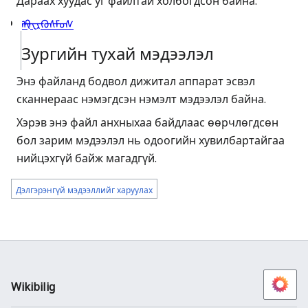
ᠢᠨ᠍ᠲ᠋ᠧᠷᠻᠣᠰᠮᠣᠰ
Зургийн тухай мэдээлэл
Энэ файланд бодвол дижитал аппарат эсвэл
сканнераас нэмэгдсэн нэмэлт мэдээлэл байна.
Хэрэв энэ файл анхныхаа байдлаас өөрчлөгдсөн
бол зарим мэдээлэл нь одоогийн хувилбартайгаа
нийцэхгүй байж магадгүй.
Дэлгэрэнгүй мэдээллийг харуулах
Wikibilig