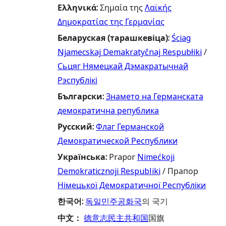
Ελληνικά
:
Σημαία της
Λαϊκής
Δημοκρατίας της Γερμανίας
Беларуская (тарашкевіца)
:
Ściag
Njamecskaj Demakratyčnaj Respubłiki
/
Сьцяг Нямецкай Дэмакратычнай
Рэспублікі
Български
:
Знамето на Германската
демократична република
Русский
:
Флаг Германской
Демократической Республики
Українська
:
Prapor
Nimećkoji
Demokraticznoji Respubliki
/ Прапор
Німецької Демократичної Республіки
한국어
:
독일민주공화국
의 국기
中文
：
德意志民主共和国
国旗