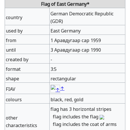
Flag of
East Germany
*
German Democratic Republic
country
(GDR)
used by
East Germany
from
1 Аравдугаар сар 1959
until
3 Аравдугаар сар 1990
created by
-
format
3:5
shape
rectangular
↑
FIAV
colours
black, red, gold
flag has 3 horizontal stripes
flag includes the flag
other
flag includes the coat of arms
characteristics