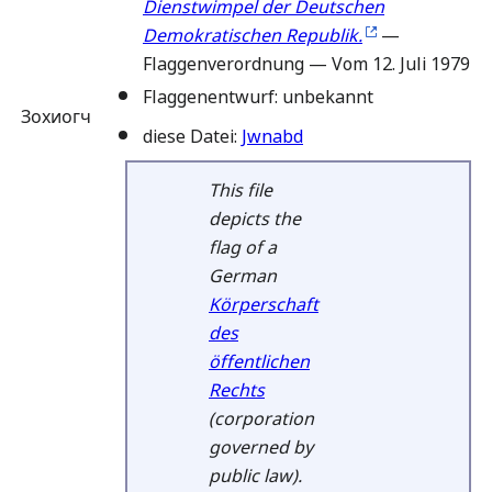
Dienstwimpel der Deutschen
Demokratischen Republik.
—
Flaggenverordnung — Vom 12. Juli 1979
Flaggenentwurf: unbekannt
Зохиогч
diese Datei:
Jwnabd
This file
depicts the
flag of a
German
Körperschaft
des
öffentlichen
Rechts
(corporation
governed by
public law).