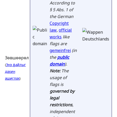
According to
§ 5 Abs. 1 of
the German
Copyright
law
,
official
works
like
flags are
gemeinfrei
(in
the
public
Зөвшөөрөл
domain
).
(
Энэ файлыг
Note:
The
дахин
usage of
ашиглах
)
flags is
governed by
legal
restrictions
,
independent