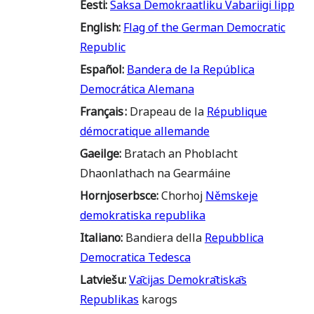
Eesti
:
Saksa Demokraatliku Vabariigi lipp
English
:
Flag of the German Democratic
Republic
Español
:
Bandera de la República
Democrática Alemana
Français
:
Drapeau de la
République
démocratique allemande
Gaeilge
:
Bratach an Phoblacht
Dhaonlathach na Gearmáine
Hornjoserbsce
:
Chorhoj
Němskeje
demokratiska republika
Italiano
:
Bandiera della
Repubblica
Democratica Tedesca
Latviešu
:
Vācijas Demokrātiskās
Republikas
karogs