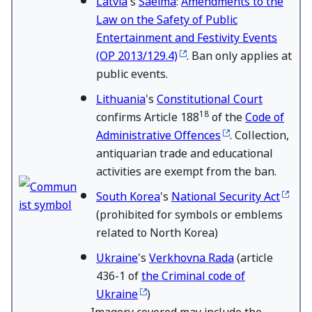
Law on the Safety of Public
Entertainment and Festivity Events
(OP 2013/129.4)
. Ban only applies at
public events.
Lithuania
's
Constitutional Court
18
confirms Article 188
of the
Code of
Administrative Offences
. Collection,
antiquarian trade and educational
activities are exempt from the ban.
South Korea
's
National Security Act
(prohibited for symbols or emblems
related to North Korea)
Ukraine
's
Verkhovna Rada
(article
436-1 of
the Criminal code of
Ukraine
)
Imagery covered may include the