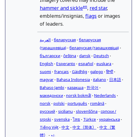
en
hammer and sickle
,
red star
,
emblems/insignias,
flags
or images
of leaders.
العربية
∙
беларуская
∙
беларуская
(тарашкевіца)
∙
беларуская (тарашкевіца)
∙
български
∙
čeština
∙
dansk
∙
Deutsch
∙
English
∙
Esperanto
∙
español
∙
euskara
∙
suomi
∙
français
∙
Gàidhlig
∙
galego
∙
हिन्दी
∙
magyar
∙
Bahasa Indonesia
∙
italiano
∙
日本語
∙
Bahaso Jambi
∙
қазақша
∙
한국어
∙
македонски
∙
norsk bokmål
∙
Nederlands
∙
norsk
∙
polski
∙
português
∙
română
∙
русский
∙
sicilianu
∙
slovenščina
∙
српски /
srpski
∙
svenska
∙
ไทย
∙
Türkçe
∙
українська
∙
Tiếng Việt
∙
中文
∙
中文（简体）
∙
中文（繁
體）
∙
+/−