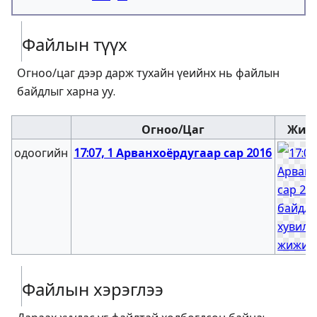
Файлын түүх
Огноо/цаг дээр дарж тухайн үеийнх нь файлын
байдлыг харна уу.
Огноо/Цаг
Жижи
одоогийн
17:07, 1 Арванхоёрдугаар сар 2016
Файлын хэрэглээ
Дараах хуудас уг файлтай холбогдсон байна: