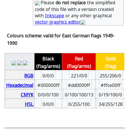
Please
do not replace
the simplified
code of this file with a version created
with
Inkscape
or any other graphical
vector graphics editor
Colours scheme: valid for East German flags 1949-
1990
Black
Red
Gold
(flag/arms)
(flag/arms)
(flag)
RGB
0/0/0
221/0/0
255/206/0
Hexadecimal
#000000ff
#dd0000ff
#ffce00ff
CMYK
0/0/0/100
0/100/100/13
0/19/100/0
HSL
0/0/0
0/255/100
34/255/128