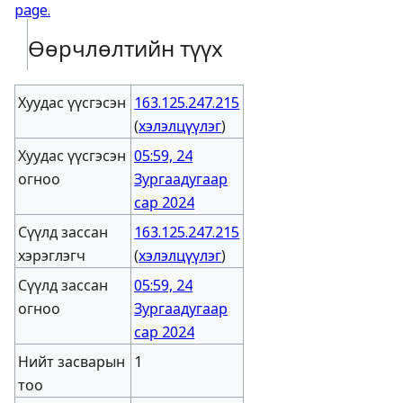
page.
Өөрчлөлтийн түүх
Хуудас үүсгэсэн
163.125.247.215
(
хэлэлцүүлэг
)
Хуудас үүсгэсэн
05:59, 24
огноо
Зургаадугаар
сар 2024
Сүүлд зассан
163.125.247.215
хэрэглэгч
(
хэлэлцүүлэг
)
Сүүлд зассан
05:59, 24
огноо
Зургаадугаар
сар 2024
Нийт засварын
1
тоо