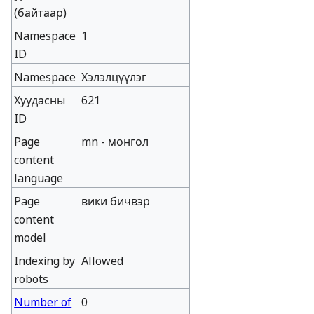
(байтаар)
Namespace
1
ID
Namespace
Хэлэлцүүлэг
Хуудасны
621
ID
Page
mn - монгол
content
language
Page
вики бичвэр
content
model
Indexing by
Allowed
robots
Number of
0