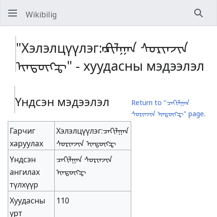
Wikibilig
Хай
"Хэлэлцүүлэг:ᠴᠠᠬᠢᠯᠭᠠᠨ ᠰᠣᠷᠢᠨᠵᠢᠨ
ᠢᠨ᠍ᠳᠦ᠋ᠭ᠌ᠼ" - хуудасны мэдээлэл
Үндсэн мэдээлэл
Return to "ᠴᠠᠬᠢᠯᠭᠠᠨ
ᠰᠣᠷᠢᠨᠵᠢᠨ ᠢᠨ᠍ᠳᠦ᠋ᠭ᠌ᠼ" page.
Гарчиг
Хэлэлцүүлэг:ᠴᠠᠬᠢᠯᠭᠠᠨ
харуулах
ᠰᠣᠷᠢᠨᠵᠢᠨ ᠢᠨ᠍ᠳᠦ᠋ᠭ᠌ᠼ
Үндсэн
ᠴᠠᠬᠢᠯᠭᠠᠨ ᠰᠣᠷᠢᠨᠵᠢᠨ
ангилах
ᠢᠨ᠍ᠳᠦ᠋ᠭ᠌ᠼ
түлхүүр
Хуудасны
110
урт