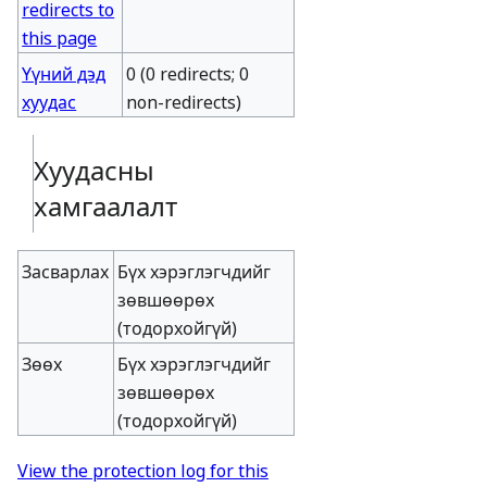
redirects to
this page
Үүний дэд
0 (0 redirects; 0
хуудас
non-redirects)
Хуудасны
хамгаалалт
Засварлах
Бүх хэрэглэгчдийг
зөвшөөрөх
(тодорхойгүй)
Зөөх
Бүх хэрэглэгчдийг
зөвшөөрөх
(тодорхойгүй)
View the protection log for this