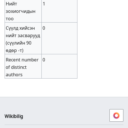
Нийт
1
зохиогчидын
тоо
Сүүлд хийсэн
0
нийт засварууд
(сүүлийн 90
өдөр -т)
Recent number
0
of distinct
authors
Wikibilig