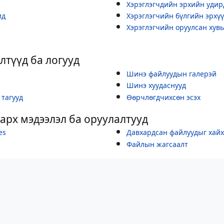
Хэрэглэгчдийн эрхийн удир
ид
Хэрэглэгчийн бүлгийн эрхү
Хэрэглэгчийн оруулсан хув
түүд ба логууд
Шинэ файлуудын галерэй
Шинэ хуудаснууд
 тагууд
Өөрчлөгдчихсөн эсэх
арх мэдээлэл ба оруулалтууд
tes
Давхардсан файлуудыг хай
Файлын жагсаалт
а багаж хэрэгслүүд
Номон эх сурвалжууд
увилбар
Системийн мэдэгдлүүд
Статистик