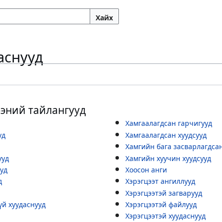
Хайх
аснууд
ээний тайлангууд
Хамгаалагдсан гарчигууд
уд
Хамгаалагдсан хуудсууд
Хамгийн бага засварлагдса
ууд
Хамгийн хуучин хуудсууд
уд
Хоосон анги
д
Хэрэгцээт ангиллууд
Хэрэгцээтэй загварууд
үй хуудаснууд
Хэрэгцээтэй файлууд
Хэрэгцээтэй хуудаснууд