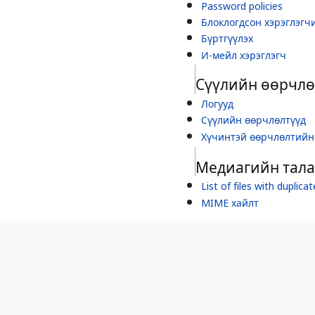
Password policies
Блоклогдсон хэрэглэгч
Бүртгүүлэх
И-мейл хэрэглэгч
Сүүлийн өөрчлөл
Логууд
Сүүлийн өөрчлөлтүүд
Хүчинтэй өөрчлөлтийн
Медиагийн тала
List of files with duplica
MIME хайлт
Media statistics
Вики мэдээлэл б
API sandbox
Нууцлалын бодлого
Wikibilig-н тухай
Анхааруулга
Гар утасны х
Expand templates
Namespace information