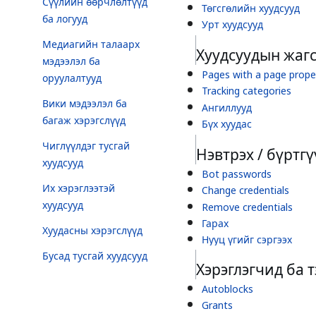
Төгсгөлийн хуудсууд
ба логууд
Урт хуудсууд
Медиагийн талаарх
Хуудсуудын жаг
мэдээлэл ба
Pages with a page prope
оруулалтууд
Tracking categories
Вики мэдээлэл ба
Ангиллууд
багаж хэрэгслүүд
Бүх хуудас
Чиглүүлдэг тусгай
Нэвтрэх / бүртгү
хуудсууд
Bot passwords
Их хэрэглээтэй
Change credentials
хуудсууд
Remove credentials
Гарах
Хуудасны хэрэгслүүд
Нууц үгийг сэргээх
Бусад тусгай хуудсууд
Хэрэглэгчид ба 
Autoblocks
Grants