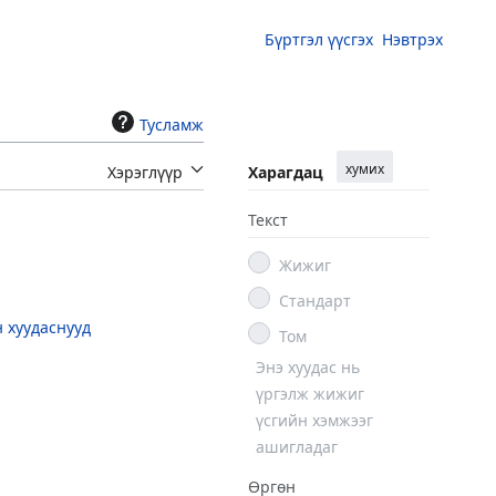
Бүртгэл үүсгэх
Нэвтрэх
Тусламж
хумих
Хэрэглүүр
Харагдац
Текст
Жижиг
Стандарт
н хуудаснууд
Том
Энэ хуудас нь
үргэлж жижиг
үсгийн хэмжээг
ашигладаг
Өргөн