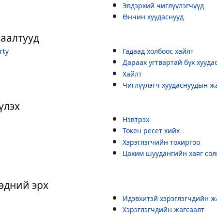
Эвдэрхий чиглүүлэгчүүд
Өнчин хуудаснууд
саалтууд
rty
Гадаад холбоос хайлт
Дараах угтвартай бүх хууда
Хайлт
Чиглүүлэгч хуудаснуудын ж
үлэх
Нэвтрэх
Токен ресет хийх
Хэрэглэгчийн тохиргоо
Цахим шуудангийн хаяг сол
тэдний эрх
Идэвхитэй хэрэглэгчдийн ж
Хэрэглэгчдийн жагсаалт