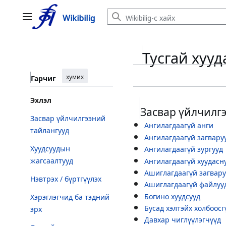
Jump
Wikibilig
to
Үндсэн цэс
content
Тусгай хууд
хумих
Гарчиг
Эхлэл
Засвар үйлчилг
Засвар үйлчилгээний
Ангилагдаагүй анги
тайлангууд
Ангилагдаагүй загвару
Хуудсуудын
Ангилагдаагүй зургууд
жагсаалтууд
Ангилагдаагүй хуудасн
Ашиглагдаагүй загвару
Нэвтрэх / бүртгүүлэх
Ашиглагдаагүй файлуу
Богино хуудсууд
Хэрэглэгчид ба тэдний
Бусад хэлтэйх холбоосг
эрх
Давхар чиглүүлэгчүүд
Сүүлийн өөрчлөлтүүд