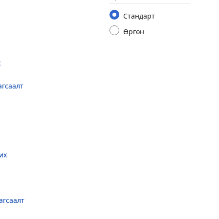
Стандарт
Өргөн
с
агсаалт
их
агсаалт