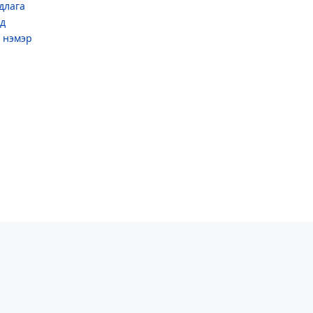
длага
үд
ь нэмэр
х