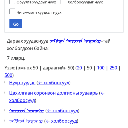
Оруулга хуудсыг нуух
Холбоосуудыг нуух
Чиглүүлэгч хуудсыг нуух
Go
Дараах хуудаснууд
ᠴᠠᠬᠢᠯᠭᠠᠨ ᠰᠣᠷᠢᠨᠵᠢᠨ ᠢᠨ᠍ᠳᠦ᠋ᠭ᠌ᠼ
-тай
холбогдсон байна:
7 илэрц.
Үзэх: (
өмнөх 50
|
дараагийн 50
) (
20
|
50
|
100
|
250
|
500
)
Нүүр хуудас
(
← холбоосууд
)
Цахилгаан соронзон долгионы хуваарь
(
←
холбоосууд
)
ᠰᠣᠷᠢᠨᠵᠢᠨ ᠢᠨ᠍ᠳᠦ᠋ᠭ᠌ᠼ
(
← холбоосууд
)
ᠴᠠᠭᠢᠯᠭᠠᠨ ᠢᠨ᠍ᠳᠦ᠋ᠭ᠌ᠼ
(
← холбоосууд
)