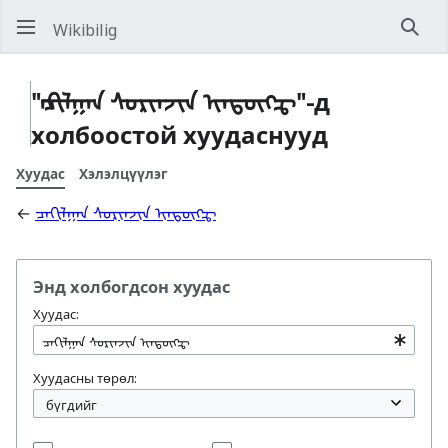
Wikibilig
Хай
"ᠴᠠᠬᠢᠯᠭᠠᠨ ᠰᠣᠷᠢᠨᠵᠢᠨ ᠢᠨ᠍ᠳᠦ᠋ᠭ᠌ᠼ"-д
холбоостой хуудаснууд
Хуудас
Хэлэлцүүлэг
←
ᠴᠠᠬᠢᠯᠭᠠᠨ ᠰᠣᠷᠢᠨᠵᠢᠨ ᠢᠨ᠍ᠳᠦ᠋ᠭ᠌ᠼ
Энд холбогдсон хуудас
Хуудас:
Хуудасны төрөл: