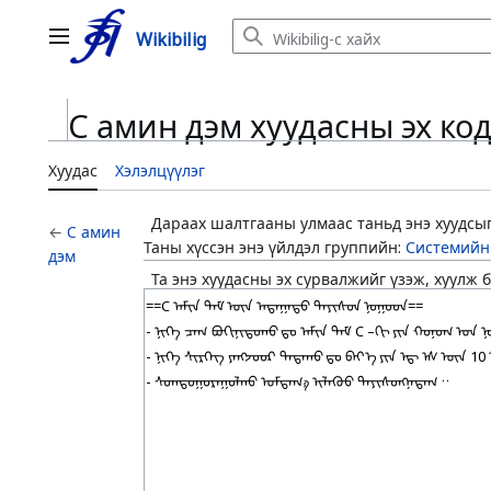
Jump
Wikibilig
to
Үндсэн цэс
content
C амин дэм хуудасны эх ко
Хуудас
Хэлэлцүүлэг
Дараах шалтгааны улмаас таньд энэ хуудсыг
←
C амин
Таны хүссэн энэ үйлдэл группийн:
Системийн
дэм
Та энэ хуудасны эх сурвалжийг үзэж, хуулж б