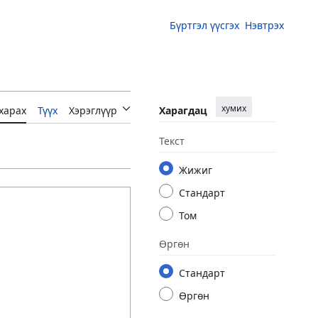
Бүртгэл үүсгэх
Нэвтрэх
хумих
харах
Түүх
Хэрэглүүр
Харагдац
Текст
Жижиг
Стандарт
Том
Өргөн
Стандарт
Өргөн