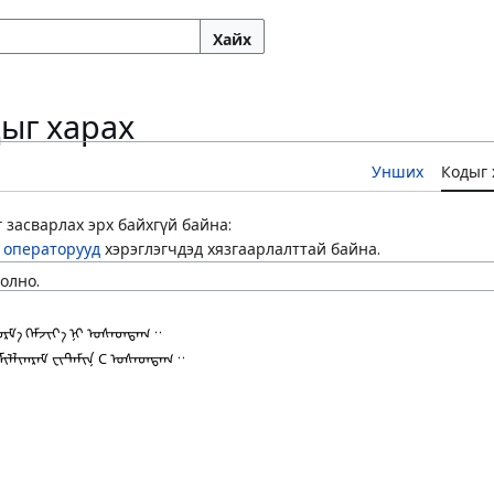
Хайх
дыг харах
Унших
Кодыг 
 засварлах эрх байхгүй байна:
 операторууд
хэрэглэгчдэд хязгаарлалттай байна.
олно.