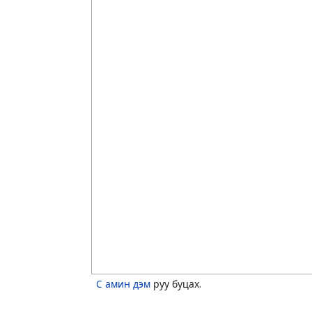
C амин дэм
руу буцах.